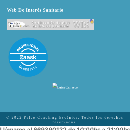
Web De Interés Sanitario
© 2022 Psico Coaching Escénica. Todos los derechos
reservados.
Llámame al 669390132 de 1
0:00hs
a
21:00hs